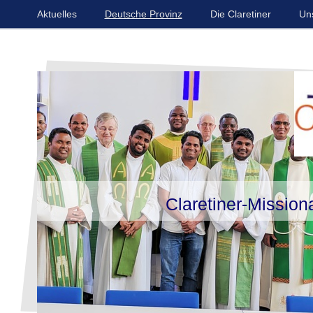
Aktuelles
Deutsche Provinz
Die Claretiner
Un
Claretiner-Missiona