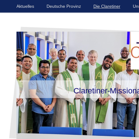
Aktuelles
Deutsche Provinz
Die Claretiner
Un
Claretiner-Missiona